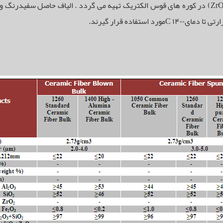
(SiO2) و جهت گرید های خاص از اکسید زیر کنیوم (ZrO2) در کوره های قوس الکتریک تهیه می گردد . ا
تفاده قرار گیرند.