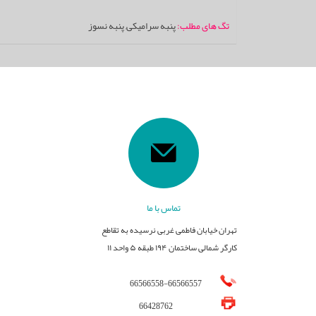
تگ های مطلب:
پنبه سرامیکی
,
پنبه نسوز
تماس با ما
تهران خیابان فاطمی غربی نرسیده به تقاطع
کارگر شمالی ساختمان ۱۹۴ طبقه ۵ واحد ۱۱
66566558
-
66566557
66428762