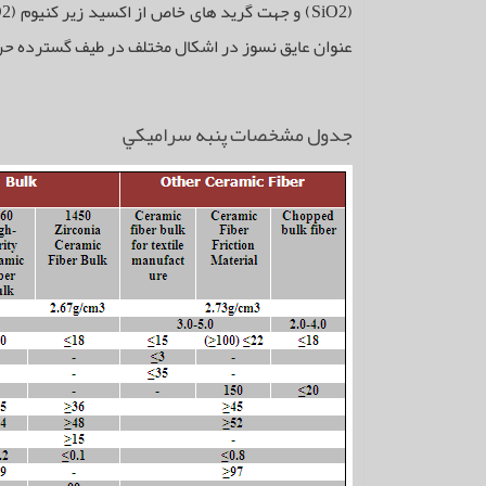
عنوان عایق نسوز در اشکال مختلف در طیف گسترده حرارتی تا دمایC ۱۴۰۰مورد اس
جدول مشخصات پنبه سراميكي