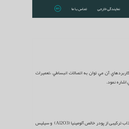
نمایندگی خارجی
تمـاس بـا ما
اربردهاي آن مي توان به اتصالات انبساطي ،تعميرات
 اشاره نمود.
الیاف سرامیک نوعی الیاف مصنوعی از جنس سیلیکات آلومینیوم می باشد که خاصیت دیر گدازی بالایی دارند و از ذوب و دمیدن مذاب ترکیبی از پودر خالص آلومینیا (Al2O3) و سیلیس