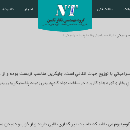
لات
مقالات فنی
اخـبـار
دانلودها
 سراميکي
» الیاف سرامیکی فله ( پنبه سرامیکی)
سراميكي با توزيع جهات اتفاقي است، جايگزين مناسب آزبست بوده و از ك
بخار و كوره ها و كاربرد در ساخت مواد كامپوزيتي زمينه پلاستيكي و رزيني