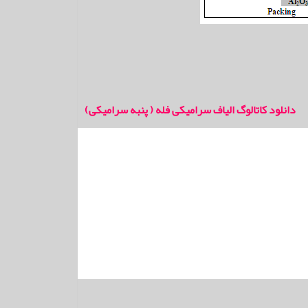
دانلود کاتالوگ الیاف سرامیکی فله ( پنبه سرامیکی)