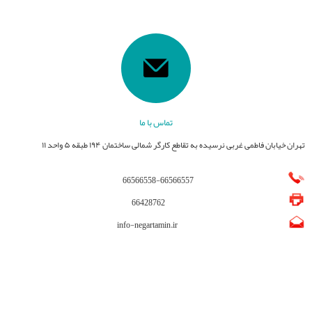
تماس با ما
تهران خیابان فاطمی غربی نرسیده به تقاطع کارگر شمالی ساختمان ۱۹۴ طبقه ۵ واحد ۱۱
66566558
-
66566557
66428762
info-negartamin.ir