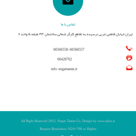
تماس با ما
تهران خیابان فاطمی غربی نرسیده به تقاطع کارگر شمالی ساختمان ۱۹۴ طبقه ۵ واحد ۱۱
66566558
-
66566557
66428762
info-negartamin.ir
All Right Reserved 201
5
, Negar Tamin
Co, Design by www.adco.ir
Require Resolution 1024
×768
or Higher