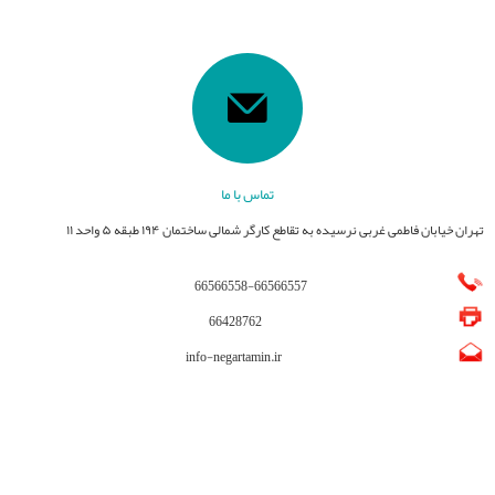
تماس با ما
تهران خیابان فاطمی غربی نرسیده به تقاطع کارگر شمالی ساختمان ۱۹۴ طبقه ۵ واحد ۱۱
66566558
-
66566557
66428762
info-negartamin.ir