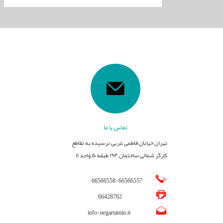
تماس با ما
تهران خیابان فاطمی غربی نرسیده به تقاطع
کارگر شمالی ساختمان ۱۹۴ طبقه ۵ واحد ۱۱
66566558
-
66566557
66428762
info-negartamin.ir