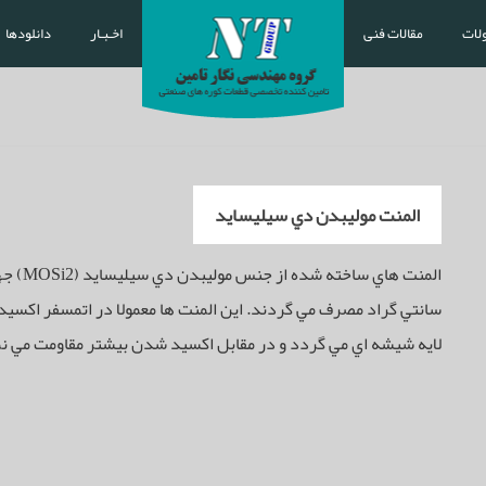
لات
مقالات فنی
اخـبـار
دانلودها
المنت موليبدن دي سيليسايد
سانتي گراد مصرف مي گردند. اين المنت ها معمولا در اتمسفر اكسيد
لايه شيشه اي مي گردد و در مقابل اكسيد شدن بيشتر مقاومت مي نم