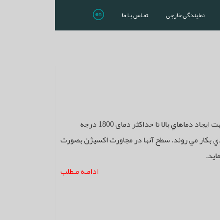
نمایندگی خارجی
تمـاس بـا ما
المنت هاي ساخته شده از جنس موليبدن دي سيليسايد (MOSi2) جهت ايجاد دماهاي بالا تا حداكثر دمای 1800 درجه
ي بكار مي روند. سطح آنها در مجاورت اكسيژن بصورت
ايد.
ادامـه مـطلب