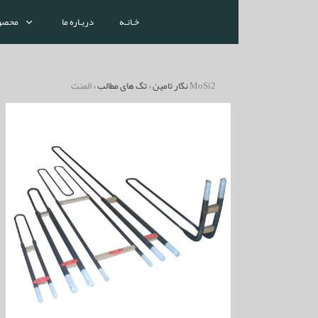
خـانـه
دربـاره ما
محصو
» المنت MoSi2
نگار تامین
»
تگ های مطالب