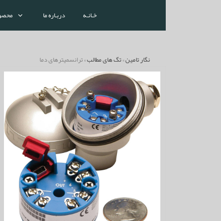
خـانـه
دربـاره ما
محصو
نگار تامین
»
تگ های مطالب
» ترانسمیترهای دما