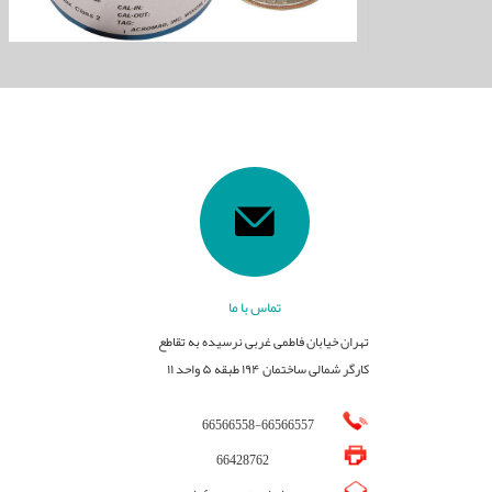
تماس با ما
تهران خیابان فاطمی غربی نرسیده به تقاطع
کارگر شمالی ساختمان ۱۹۴ طبقه ۵ واحد ۱۱
66566558
-
66566557
66428762