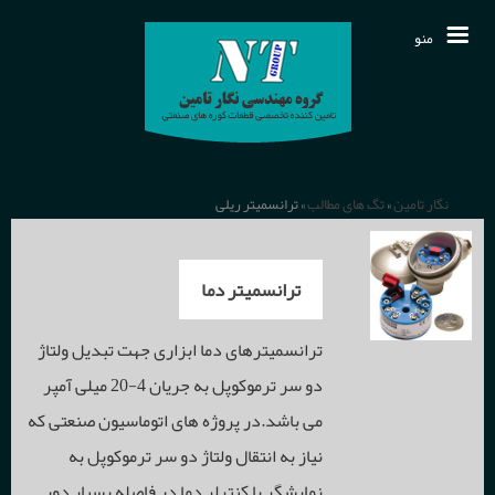
منو
مقالات فنی
تمـاس بـا ما
محصولات
نگار تامین
»
تگ های مطالب
» ترانسمیتر ریلی
نمایندگی خارجی
دربـاره ما
انواع عایق ها و نسوزهای حرارتی
ترانسمیتر دما
دانلودها
الیاف سرامیکی
خـانـه
سیستم های کنترل و اندازه گیری فرآیند
ترانسمیترهای دما ابزاری جهت تبدیل ولتاژ
اخـبـار
دو سر ترموکوپل به جریان 4-20 میلی آمپر
قطعات وکیوم شیپ
دما
سنسورهای اندازه گیری دما
می باشد.در پروژه های اتوماسیون صنعتی که
نیاز به انتقال ولتاژ دو سر ترموکوپل به
قطعات کلسیم سیلیکات
فشار
ترموکوپل
نمایشگر یا کنترلر دما در فاصله بسیار دور
رکوردرها و مانیتورینگ صنعتی