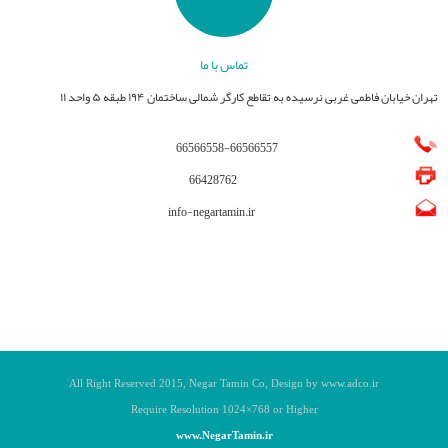
تماس با ما
تهران خیابان فاطمی غربی نرسیده به تقاطع کارگر شمالی ساختمان ۱۹۴ طبقه ۵ واحد ۱۱
66566558
-
66566557
66428762
info-negartamin.ir
All Right Reserved 201
5
, Negar Tamin
Co, Design by www.adco.ir
Require Resolution 1024
×768
or Higher
www.NegarTamin.ir