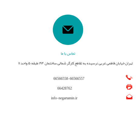
تماس با ما
تهران خیابان فاطمی غربی نرسیده به تقاطع کارگر شمالی ساختمان ۱۹۴ طبقه ۵ واحد ۱۱
66566558
-
66566557
66428762
info-negartamin.ir