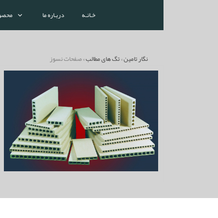
خـانـه
دربـاره ما
محصو
نگار تامین
»
تگ های مطالب
» صفحات نسوز