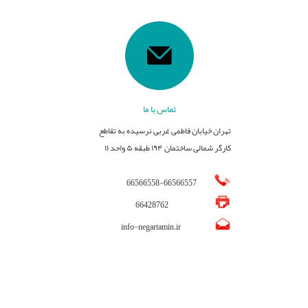
تماس با ما
تهران خیابان فاطمی غربی نرسیده به تقاطع
کارگر شمالی ساختمان ۱۹۴ طبقه ۵ واحد ۱۱
66566558
-
66566557
66428762
info-negartamin.ir