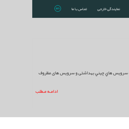
نمایندگی خارجی
تمـاس بـا ما
خت سرويس هاي چيني بهداشتی و سرويس های مظروف
ادامـه مـطلب