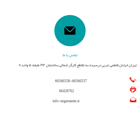
تماس با ما
تهران خیابان فاطمی غربی نرسیده به تقاطع کارگر شمالی ساختمان ۱۹۴ طبقه ۵ واحد ۱۱
66566558
-
66566557
66428762
info-negartamin.ir