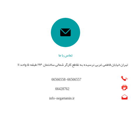
تماس با ما
تهران خیابان فاطمی غربی نرسیده به تقاطع کارگر شمالی ساختمان ۱۹۴ طبقه ۵ واحد ۱۱
66566558
-
66566557
66428762
info-negartamin.ir