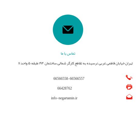
تماس با ما
تهران خیابان فاطمی غربی نرسیده به تقاطع کارگر شمالی ساختمان ۱۹۴ طبقه ۵ واحد ۱۱
66566558
-
66566557
66428762
info-negartamin.ir