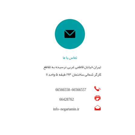
تماس با ما
تهران خیابان فاطمی غربی نرسیده به تقاطع
کارگر شمالی ساختمان ۱۹۴ طبقه ۵ واحد ۱۱
66566558
-
66566557
66428762
info-negartamin.ir