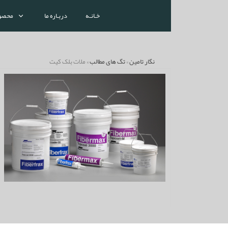
خـانـه
دربـاره ما
محصو
نگار تامین
»
تگ های مطالب
» ملات بلک کیت