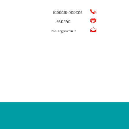
66566558
-
66566557
66428762
info-negartamin.ir