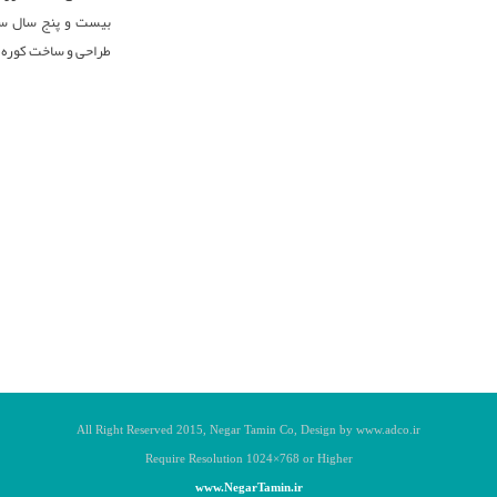
بیست و پنج سال سا
طراحی و ساخت کوره 
All Right Reserved 201
5
, Negar Tamin
Co, Design by www.adco.ir
Require Resolution 1024
×768
or Higher
www.NegarTamin.ir