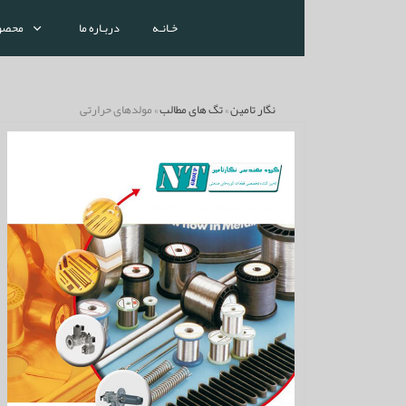
خـانـه
دربـاره ما
محصو
نگار تامین
»
تگ های مطالب
» مولدهای حرارتی