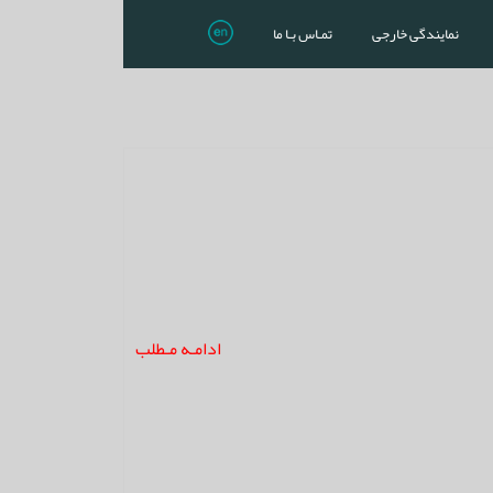
نمایندگی خارجی
تمـاس بـا ما
ادامـه مـطلب