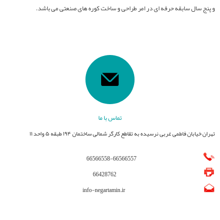
و پنج سال سابقه حرفه ای در امر طراحی و ساخت کوره های صنعتی می باشد.
تماس با ما
تهران خیابان فاطمی غربی نرسیده به تقاطع کارگر شمالی ساختمان ۱۹۴ طبقه ۵ واحد ۱۱
66566558
-
66566557
66428762
info-negartamin.ir