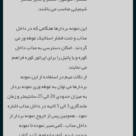
شیمیایی مناسب می باشند.
آنکرهای نگهدارنده فلزی نسوز
دبی
ترمومتر لیزری
رکوردر
نیمه هادی های صنعتی
این نمونه بردارها هنگامی که در داخل
مبلمان کوره
سطح
RTD
مذاب و تحت فشار استاتیک غوطه ور می
تاچ اسکرین
(T.P.R) رگولاتورهای سه فاز
المنت های حرارتی
گردند ، امکان دسترسی به مذاب داخل
آجرهای عایق
رطوبت
سیم رابط
کوره و یا پاتیل را برای اپراتور کوره فراهم
دیتا لاگر
(S.S.R) رله های الکترونیکی
المنت های سیمی
گاز آنالایزرها
می نمایند.
آجر نسوز
سرعت هوا
ترانسمیتر
از نکات مهم در استفاده از این نمونه
دوبل تریستورها
المنت های سیلیکون کاربید
مشعل های صنعتی و ادوات خط احتراق
بردارها می توان به غوطه وری نمونه بردار
جرم ریختنی
وزن
قطعات جانبی
به میزان حدودی 20 الی 25 سانتیمتر و زمان
دیودها
المنت های مولیبدن دی سیلیسید
مشعل ها
لوله ها و رولرهای سرامیکی
ماندگاری 3 الی 5 ثانیه در داخل مذاب اشاره
قطعات سیلیکون کاربید
رینگ حرارتی
نمود ، همچنین پس از خروج نمونه بردار از
تریستورهای دیسکی
قطعات تنش زدایی
ادوات خط احتراق
قطعات سرامیک های صنعتی
داخل مذاب ، کمی صبر نموده تا نمونه
منجمد شده ، آماده انجام فرآیند آنالیز