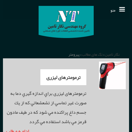
منو
مقالات فنی
تمـاس بـا ما
محصولات
نگار تامین
»
تگ های مطالب
» پیرومتر
نمایندگی خارجی
دربـاره ما
انواع عایق ها و نسوزهای حرارتی
ترمومترهای ليزری
دانلودها
الیاف سرامیکی
خـانـه
سیستم های کنترل و اندازه گیری فرآیند
ترمومترهای ليزری براي اندازه گيري دما به
اخـبـار
صورت غير تماسي از تشعشعاتي كه از يك
قطعات وکیوم شیپ
دما
سنسورهای اندازه گیری دما
جسم داغ پراكنده مي شود كه در طيف مادون
قرمز مي باشد استفاده مي گردد
قطعات کلسیم سیلیکات
فشار
ترموکوپل
ادامـه مـطلب
رکوردرها و مانیتورینگ صنعتی