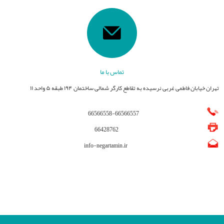
تماس با ما
تهران خیابان فاطمی غربی نرسیده به تقاطع کارگر شمالی ساختمان ۱۹۴ طبقه ۵ واحد ۱۱
66566558
-
66566557
66428762
info-negartamin.ir