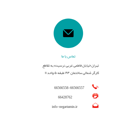
تماس با ما
تهران خیابان فاطمی غربی نرسیده به تقاطع
کارگر شمالی ساختمان ۱۹۴ طبقه ۵ واحد ۱۱
66566558
-
66566557
66428762
info-negartamin.ir