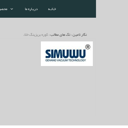
خـانـه
دربـاره ما
محصو
نگار تامین
»
تگ های مطالب
» کوره بریزینگ خلاء