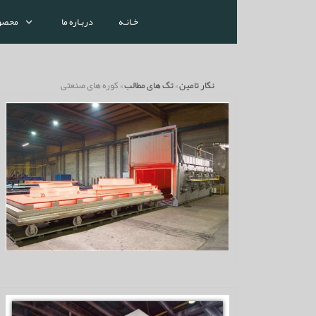
خـانـه
دربـاره ما
محصو
نگار تامین
»
تگ های مطالب
» کوره های صنعتی