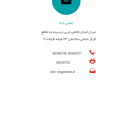
تماس با ما
تهران خیابان فاطمی غربی نرسیده به تقاطع
کارگر شمالی ساختمان ۱۹۴ طبقه ۵ واحد ۱۱
66566558
-
66566557
66428762
info-negartamin.ir