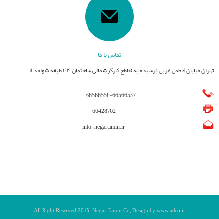
تماس با ما
تهران خیابان فاطمی غربی نرسیده به تقاطع کارگر شمالی ساختمان ۱۹۴ طبقه ۵ واحد ۱۱
66566558
-
66566557
66428762
info-negartamin.ir
All Right Reserved 201
5
, Negar Tamin
Co, Design by www.adco.ir