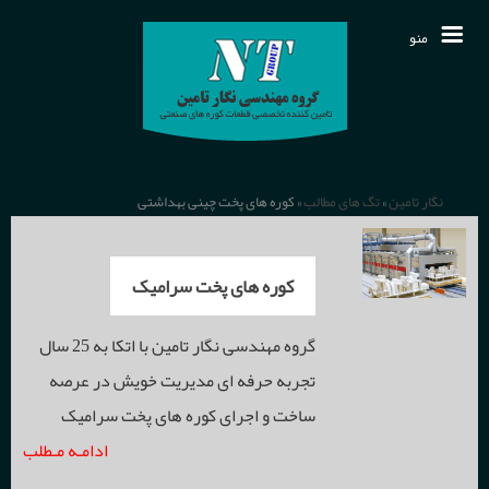
منو
مقالات فنی
تمـاس بـا ما
محصولات
نگار تامین
»
تگ های مطالب
» کوره های پخت چینی بهداشتی
نمایندگی خارجی
دربـاره ما
انواع عایق ها و نسوزهای حرارتی
کوره های پخت سرامیک
دانلودها
الیاف سرامیکی
خـانـه
سیستم های کنترل و اندازه گیری فرآیند
گروه مهندسی نگار تامین با اتکا به 25 سال
اخـبـار
تجربه حرفه ای مدیریت خویش در عرصه
قطعات وکیوم شیپ
دما
سنسورهای اندازه گیری دما
ساخت و اجرای کوره های پخت سرامیک
ادامـه مـطلب
قطعات کلسیم سیلیکات
فشار
ترموکوپل
رکوردرها و مانیتورینگ صنعتی