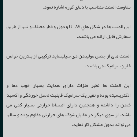
مقاومت المنت متناسب با دمای کوره اشاره نمود.
قطعات نسوز
تامین کوره های صنعتی
اين المنت ها در شكل هاي U ،W و طول و قطر مختلف و تنها از طریق
عایق های الکتریکی
کوره های صنعت سرامیک
سایر فعالیت ها
سفارش قابل ارائه می باشند.
فیلترهای مذاب
کوره های عملیات حرارتی
صنایع سرامیک
المنت های از جنس مولیبدن دی سیلیساید ترکیبی از بهترین خواص
فلز و سرامیک می باشند.
قطعات آلومینایی
کوره های ذوب و ریخته گری
ذوب و ریخته گری
این المنت ها نظیر فلزات دارای هدایت بسیار خوب دما و
الکتریسیته بوده و نظیر یک سرامیک قابلیت تحمل خوردگی و اکسید
شدن را داشته و همچنین دارای انبساط حرارتی بسیار کمی می
باشد. از سوی دیگر در مقابل شوک های حرارتی مقاوم بوده و سالها
می تواند بدون مشکل کار نماید.