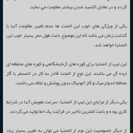
گردد و در مقابل اكسيد شدن بيشتر مقاومت مي نمايد.
آنکرهای نگهدارنده فلزی نسوز
دبی
ترمومتر لیزری
رکوردر
نیمه هادی های صنعتی
یکی از ویژگی های خوب این المنت ها عدم تغییر مقاومت آنها با
مبلمان کوره
سطح
گذشت زمان می باشد که این موضوع باعث طول عمر بسیار خوب این
RTD
تاچ اسکرین
(T.P.R) رگولاتورهای سه فاز
المنت های حرارتی
المنتها خواهد شد.
آجرهای عایق
رطوبت
سیم رابط
دیتا لاگر
(S.S.R) رله های الکترونیکی
المنت های سیمی
گاز آنالایزرها
این تیپ از المنتها برای کوره های آزمایشگاهی و کوره های محفظه ای
آجر نسوز
سرعت هوا
ایده آل می باشند. این نوع از المنت قادر به کار در اتمسفر با گاز
ترانسمیتر
دوبل تریستورها
المنت های سیلیکون کاربید
مشعل های صنعتی و ادوات خط احتراق
محافظ اندوترمیک و گاز آمونیاک بدون پوشش و غلاف می باشند.
جرم ریختنی
وزن
قطعات جانبی
دیودها
المنت های مولیبدن دی سیلیسید
مشعل ها
لوله ها و رولرهای سرامیکی
یکی دیگر از مزایای این تیپ از المنتها ، سرعت تعویض آنها در شرایط
قطعات سیلیکون کاربید
کاری بوده و باعث کمترین تاخیر در فرآیند یک خط تولید می گردند.
رینگ حرارتی
تریستورهای دیسکی
قطعات تنش زدایی
ادوات خط احتراق
قطعات سرامیک های صنعتی
از دیگر خصوصیت این نوع از المنتها می توان به تغییر بسیار زیاد