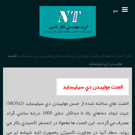
منو
مقالات فنی
تمـاس بـا ما
محصولات
نگار تامین
»
محصولات
»
المنت هاي حرارتي
»
المنت هاي موليبدن دي سيليسايد
» المنت
نمایندگی خارجی
موليبدن دي سيليسايد
دربـاره ما
انواع عایق ها و نسوزهای حرارتی
دانلودها
المنت موليبدن دي سيليسايد
الیاف سرامیکی
خـانـه
سیستم های کنترل و اندازه گیری فرآیند
المنت هاي ساخته شده از جنس موليبدن دي سيليسايد (MOSi2)
اخـبـار
قطعات وکیوم شیپ
دما
جهت ايجاد دماهاي بالا تا حداكثر دمای 1800 درجه سانتي گراد
سنسورهای اندازه گیری دما
مصرف مي گردند. اين المنت ها معمولا در اتمسفر اكسيدي بكار مي
قطعات کلسیم سیلیکات
فشار
روند. سطح آنها در مجاورت اكسيژن به‌صورت لايه شيشه اي مي
ترموکوپل
رکوردرها و مانیتورینگ صنعتی