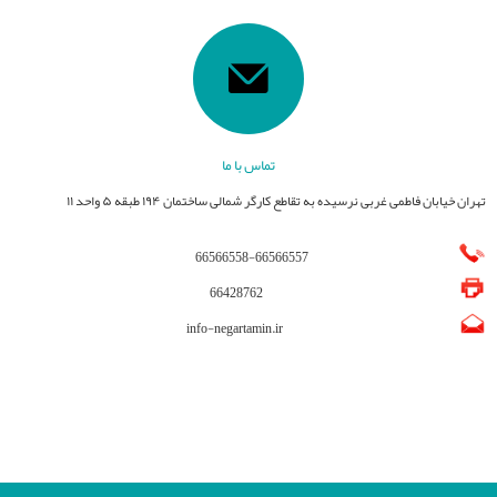
تماس با ما
تهران خیابان فاطمی غربی نرسیده به تقاطع کارگر شمالی ساختمان ۱۹۴ طبقه ۵ واحد ۱۱
66566558
-
66566557
66428762
info-negartamin.ir