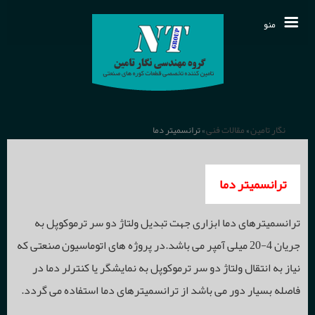
منو
مقالات فنی
تمـاس بـا ما
محصولات
نگار تامین
»
مقالات فنی
» ترانسمیتر دما
نمایندگی خارجی
دربـاره ما
انواع عایق ها و نسوزهای حرارتی
ترانسمیتر دما
دانلودها
الیاف سرامیکی
خـانـه
سیستم های کنترل و اندازه گیری فرآیند
ترانسمیترهای دما ابزاری جهت تبدیل ولتاژ دو سر ترموکوپل به
اخـبـار
جریان 4-20 میلی آمپر می باشد.در پروژه های اتوماسیون صنعتی که
قطعات وکیوم شیپ
دما
سنسورهای اندازه گیری دما
نیاز به انتقال ولتاژ دو سر ترموکوپل به نمایشگر یا کنترلر دما در
فاصله بسیار دور می باشد از ترانسمیترهای دما استفاده می گردد.
قطعات کلسیم سیلیکات
فشار
ترموکوپل
رکوردرها و مانیتورینگ صنعتی