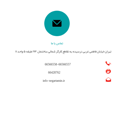
تماس با ما
تهران خیابان فاطمی غربی نرسیده به تقاطع کارگر شمالی ساختمان ۱۹۴ طبقه ۵ واحد ۱۱
66566558
-
66566557
66428762
info-negartamin.ir